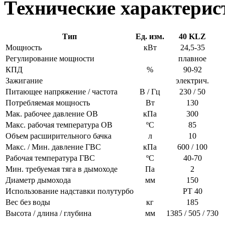
Технические характерис
Тип
Ед. изм.
40 KLZ
Мощность
кВт
24,5-35
Регулирование мощности
плавное
КПД
%
90-92
Зажигание
электрич.
Питающее напряжение / частота
В / Гц
230 / 50
Потребляемая мощность
Вт
130
Мак. рабочее давление ОВ
кПа
300
Макс. рабочая температура ОВ
ºС
85
Объем расширительного бачка
л
10
Макс. / Мин. давление ГВС
кПа
600 / 100
Рабочая температура ГВС
ºС
40-70
Мин. требуемая тяга в дымоходе
Па
2
Диаметр дымохода
мм
150
Использование надставки полутурбо
РТ 40
Вес без воды
кг
185
Высота / длина / глубина
мм
1385 / 505 / 730